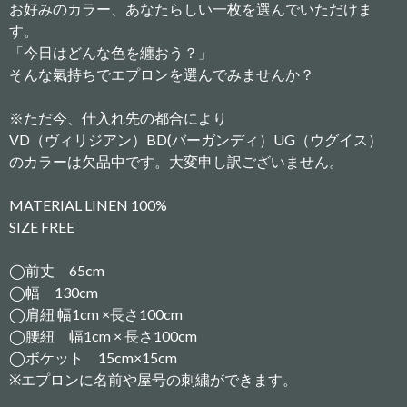
お好みのカラー、あなたらしい一枚を選んでいただけま
す。
「今日はどんな色を纏おう？」
そんな氣持ちでエプロンを選んでみませんか？
※ただ今、仕入れ先の都合により
VD（ヴィリジアン）BD(バーガンディ）UG（ウグイス）
のカラーは欠品中です。大変申し訳ございません。
MATERIAL LINEN 100%
SIZE FREE
◯前丈 65cm
◯幅 130cm
◯肩紐 幅1cm ×長さ100cm
◯腰紐 幅1cm × 長さ100cm
◯ボケット 15cm×15cm
※エプロンに名前や屋号の刺繍ができます。