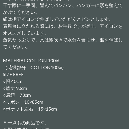
干す際に一手間、畳んでパンパン、ハンガーに形を整えて
かけてください。
紐は指アイロンで伸ばしていただくとピンとします。
表舞台に立たれる際には、お手数ですが是非、アイロンを
オススメしています。
蒸気たっぷりで、又は霧吹きで水分を含ませ、皺を伸ばし
てください。
MATERIAL COTTON 100%
（花織部分 COTTON100%)
SIZE FREE
○幅 40cm
○総丈 90cm
○肩紐 73cm
○リボン 10×85cm
○ボケット左右 15×15cm
＊一点もの商品です。