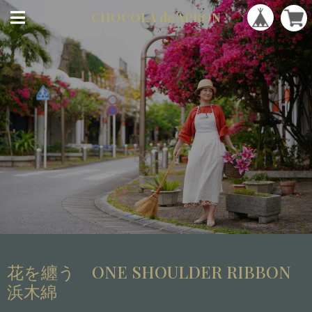
CHOCOLA
de APRON
花を纏う ONE SHOULDER RIBBON
浜木綿