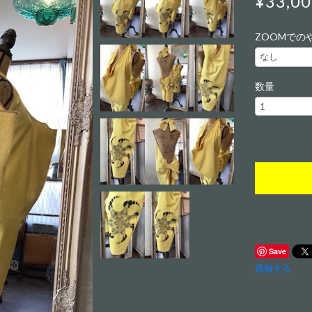
¥33,0
ZOOMでの
数量
Save
通報する