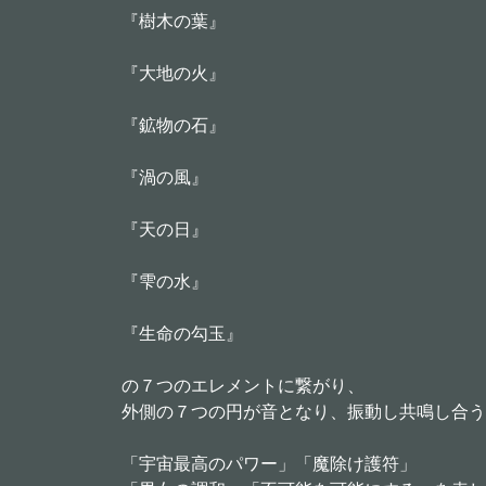
『樹木の葉』
『大地の火』
『鉱物の石』
『渦の風』
『天の日』
『雫の水』
『生命の勾玉』
の７つのエレメントに繋がり、
外側の７つの円が音となり、振動し共鳴し合う
「宇宙最高のパワー」「魔除け護符」