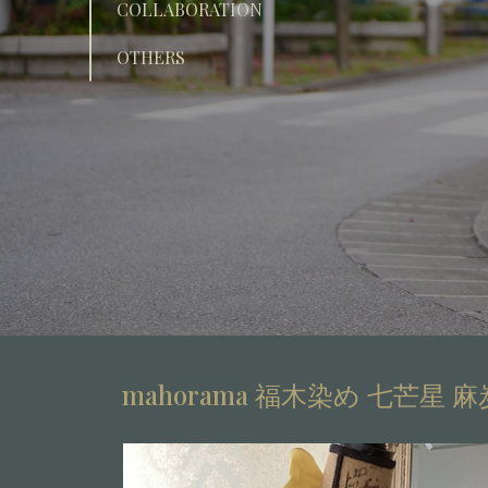
COLLABORATION
OTHERS
mahorama 福木染め 七芒星 