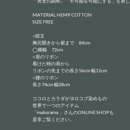
「男女の調和」「不可能を可能にする」を表し
MATERIAL HEMP COTTON
SIZE FREE
○総丈
胸元開きから裾まで 84cm
◯横幅 72cm
○肩のリボン
着けた時の肩から
リボンの先までの長さ56cm 幅12cm
○腰のリボン
長さ74cm 幅28cm
ココロとカラダがヨロコブ染めもの
世界で一つのアイテム
「mahorama 」さんのONLINE SHOPも
是非ご覧ください。