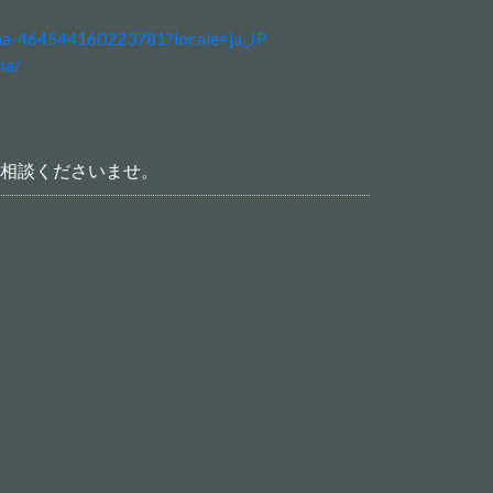
ma-464544160223781?locale=ja_JP
rama/
相談くださいませ。