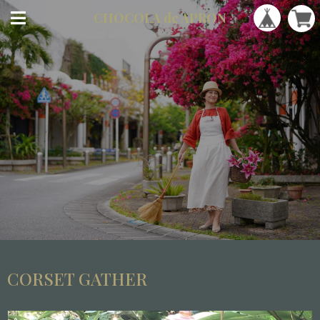
CHOCOLA
de APRON
CORSET GATHER