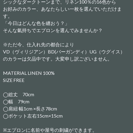
シックなダークトーンまで、リネン100％の16色から
お好みのカラー、あなたらしい一枚を選んでいただけま
す。
「今日はどんな色を纏おう？」
そんな氣持ちでエプロンを選んでみませんか？
※ただ今、仕入れ先の都合により
VD（ヴィリジアン）BD(バーガンディ）UG（ウグイス）
のカラーは欠品中です。大変申し訳ございません。
MATERIAL LINEN 100%
SIZE FREE
◯総丈 70cm
◯幅 79cm
◯肩紐 幅1cm ×長さ78cm
◯ボケット左右15cm×15cm
※エプロンに名前や屋号の刺繍ができます。