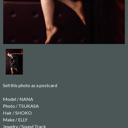
Sell this photo as a postcard
Model / NANA
Photo / TSUKASA
Hair / SHOKO
Make / ELLY
Jewelry / Sound Track