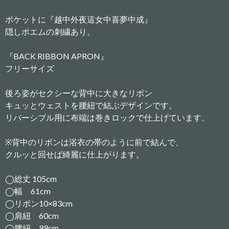
ポケットに『越中外夜這女中喜夢中成』
隠しポエムの刺繍あり。
『BACK RIBBON APRON』
フリーサイズ
後ろ姿がセクシーな背中に大きなリボン
キュッとウェストを腰紐で結ぶデザインです。
リバーシブル用に布端は巻きロックで仕上げています。
※背中のリボンは浴衣の帯のように前で結んで、
クルッと回せば綺麗に仕上がります。
◯総丈 105cm
◯幅 61cm
◯リボン10×83cm
◯肩紐 60cm
◯腰紐 99cm