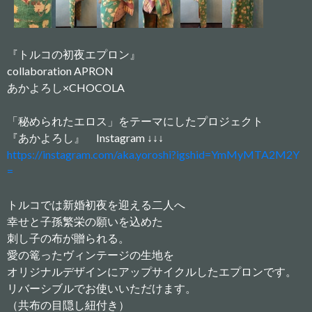
『トルコの初夜エプロン』
collaboration APRON
あかよろし×CHOCOLA
「秘められたエロス」をテーマにしたプロジェクト
『あかよろし』 Instagram ↓↓↓
https://instagram.com/aka.yoroshi?igshid=YmMyMTA2M2Y
=
トルコでは新婚初夜を迎える二人へ
幸せと子孫繁栄の願いを込めた
刺し子の布が贈られる。
愛の篭ったヴィンテージの生地を
オリジナルデザインにアップサイクルしたエプロンです。
リバーシブルでお使いいただけます。
（共布の目隠し紐付き）