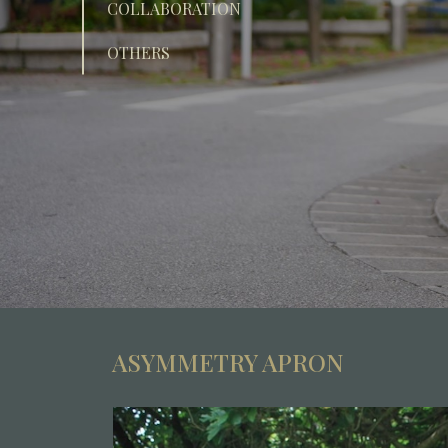
COLLABORATION
OTHERS
ASYMMETRY APRON