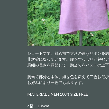
ショート丈で、斜め前で太さの違うリボンを結
非対称になっています。腰をすっぽりと包むデ
肩紐の長さを調節して、胸当てをバストの上下
胸当て部分と本体、紐を色を変えて二色お選び
お好みにより一色でも承ります。
MATERIAL LINEN 100% SIZE FREE
○幅 106cm