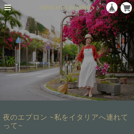
CHOCOLA
de APRON
夜のエプロン ~私をイタリアへ連れて
って~