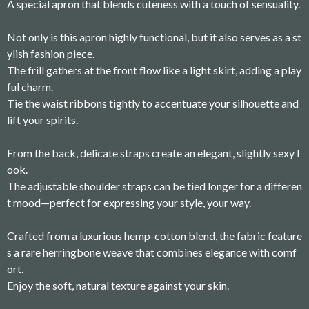
A special apron that blends cuteness with a touch of sensuality.
Not only is this apron highly functional, but it also serves as a st
ylish fashion piece.
The frill gathers at the front flow like a light skirt, adding a play
ful charm.
Tie the waist ribbons tightly to accentuate your silhouette and
lift your spirits.
From the back, delicate straps create an elegant, slightly sexy l
ook.
The adjustable shoulder straps can be tied longer for a differen
t mood—perfect for expressing your style, your way.
Crafted from a luxurious hemp-cotton blend, the fabric feature
s a rare herringbone weave that combines elegance with comf
ort.
Enjoy the soft, natural texture against your skin.