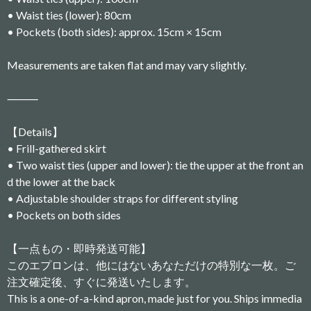
• Waist ties (lower): 80cm
• Pockets (both sides): approx. 15cm × 15cm
Measurements are taken flat and may vary slightly.
⸻
【Details】
• Frill-gathered skirt
• Two waist ties (upper and lower): tie the upper at the front an
d the lower at the back
• Adjustable shoulder straps for different styling
• Pockets on both sides
【一点もの・即時発送可能】
このエプロンは、他にはないあなただけの特別な一枚。ご
注文確定後、すぐに発送いたします。
This is a one-of-a-kind apron, made just for you. Ships immedia