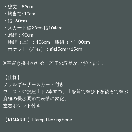
・総丈：83cm
・胸当て: 10cm
・幅 : 60cm
・スカート縦23cm 幅104cm
・肩紐：90cm
・腰紐（上）：106cm・腰紐（下）80cm
・ポケット（左右）：約15cm × 15cm
※平置き採寸のため、若干の誤差がございます。
【仕様】
フリルギャザースカート付き
ウェストの腰紐上下2本ずつ。上を前で結び下を後ろで結ぶ
肩紐の長さ調節で表情に変化。
左右ポケット付き
【KINARIE’】Hemp Herringbone