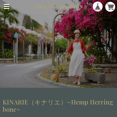
CHOCOLA
de APRON
KINARIE（キナリエ）~Hemp Herring
bone~