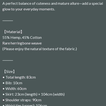
A perfect balance of cuteness and mature allure—add a special
glow to your everyday moments.
⸻
【Material】
55% Hemp, 45% Cotton
Rare herringbone weave
(Please enjoy the natural texture of the fabric.)
⸻
【Size】
• Total length: 83cm
• Bib: 10cm
• Width: 60cm
• Skirt: 23cm (length) × 104cm (width)
• Shoulder straps: 90cm
• Waist ties (upper): 106cm